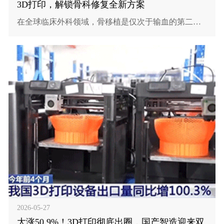
3D打印，解锁骨科修复全新方案
在全球临床外科领域，骨移植是仅次于输血的第二大
组织移植手术，全球年均手术量突破 200 万例。伴随
人口老龄化提速，创伤骨折、骨肿瘤切除、各类骨缺
损患者数量持续攀升，传统骨修复方案的短板日益凸
显，成为骨科临床亟待破解的难题。
2026-05-27
大涨50.9%！3D打印彻底出圈，国产智造迎来双