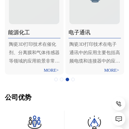
能源化工
电子通讯
陶瓷3D打印技术在催化
‌陶瓷3D打印技术在电子
，
剂、分离膜和气体传感器
通讯中的应用主要包括高
研
等领域的应用前景非常广
频电缆和连接器中的应
目
阔，与传统陶瓷成型工艺
用， 陶瓷3D打印技术的
MORE>
MORE>
在
相比，3D打印技术具有
应用为通信设备的制造和
医
智能、无模、精密、高复
改进提供了新的可能性，
子
杂度的制造能力，能够完
提高了设备的稳定性和可
公司优势
领
成传统工艺无法完成的制
靠性‌。
造任务‌。
渴